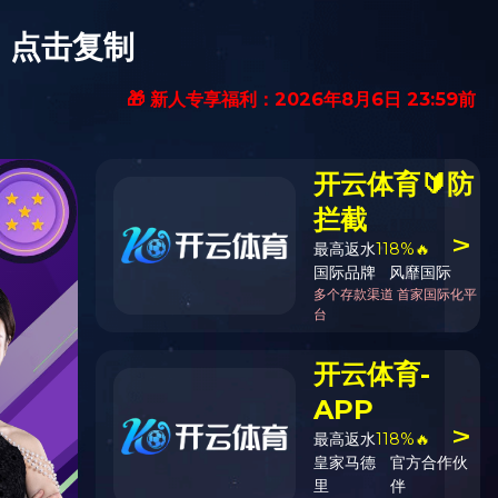
企业文化
九游（中国）
简体中文
快捷导航
NAV